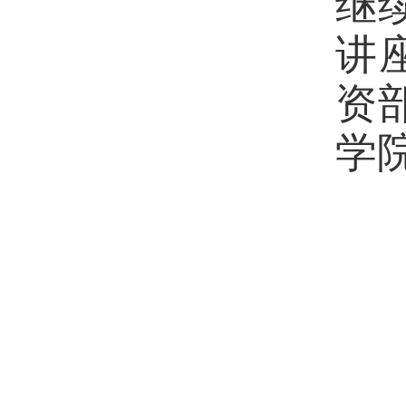
继
讲
资
学