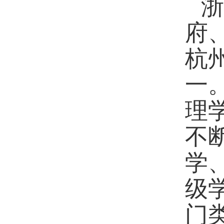
浙
府
杭
一
理
不
学
级
门