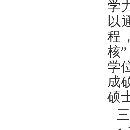
学
以
程
核
学
成
硕
三