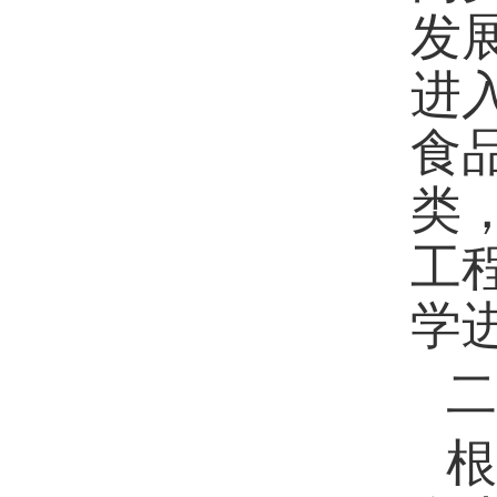
发
进
食
类
工
学
二