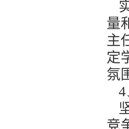
量
主
定
氛
4
竞