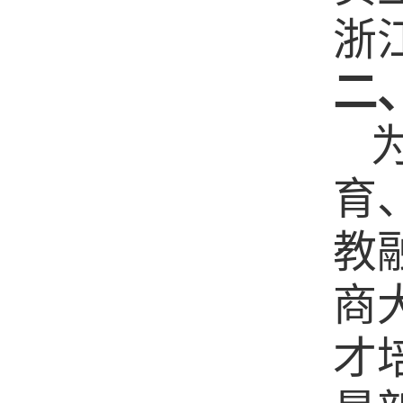
浙
二
育
教
商
才