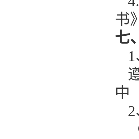
4
书
七
1
中
2