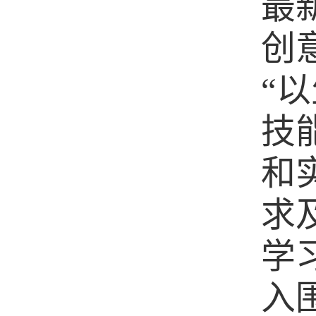
最
创
“
技
和
求
学
入