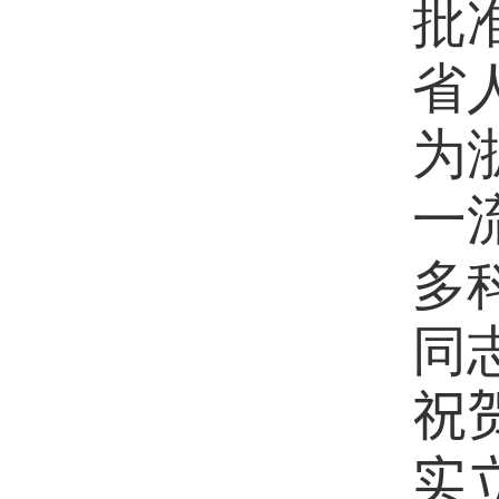
批
省
为
一
多
同
祝
实