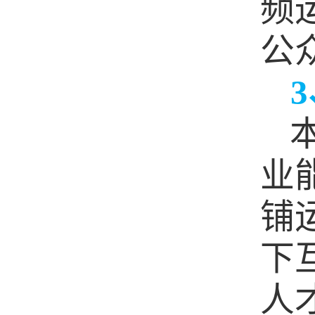
频
公
3
业
铺
下
人