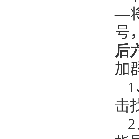
—
号
后
加
1
击
2