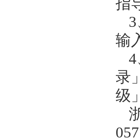
指
3
输
4
录
级
057