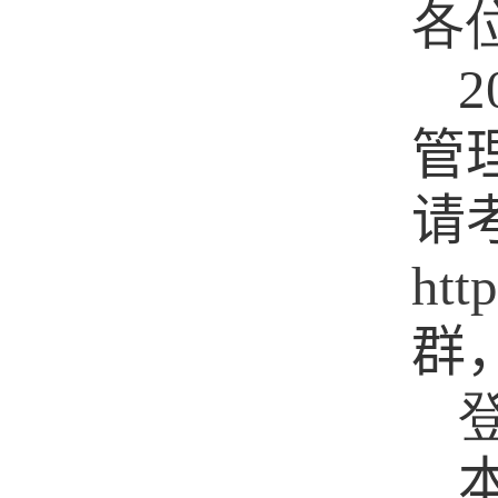
各
2
管
请
htt
群