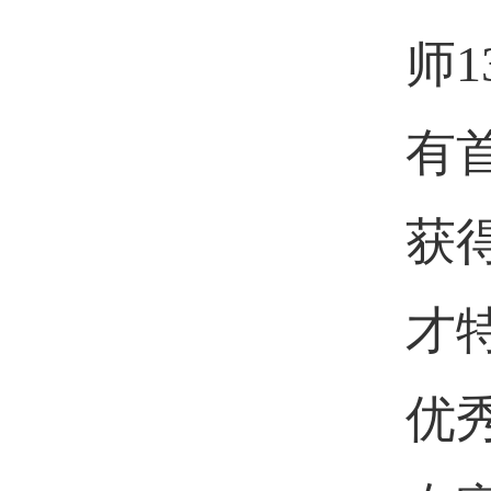
师
有
获
才
优