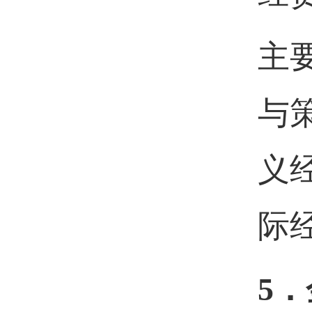
主
与
义
际
5．