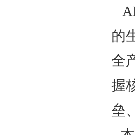
的
全
握
垒
本