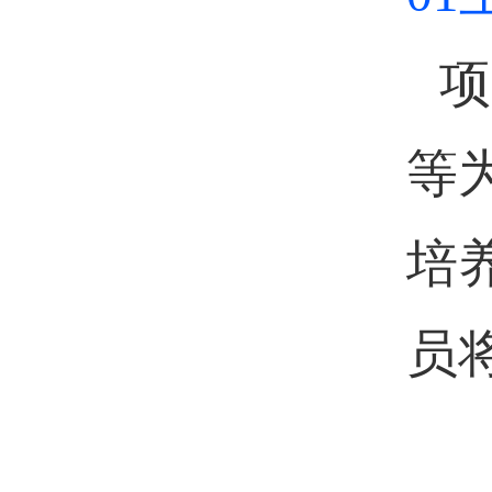
项
等
培
员