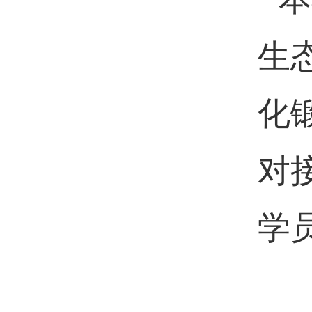
生
化
对
学